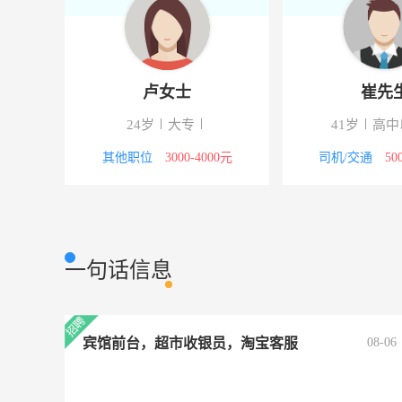
卢女士
崔先
24岁
大专
41岁
高中
议
其他职位
3000-4000元
司机/交通
50
一句话信息
宾馆前台，超市收银员，淘宝客服
08-06