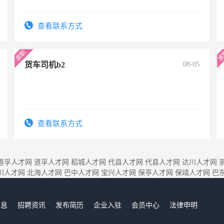
查看联系方式
货车司机b2
08-05
查看联系方式
道孚人才网
道孚人才网
稻城人才网
代县人才网
代县人才网
达川人才网
川人才网
北海人才网
巴中人才网
宝兴人才网
保亭人才网
保靖人才网
巴
信息
招聘资讯
发布简历
企业入驻
会员中心
法律申明
们