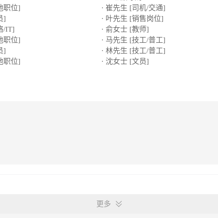
他职位]
· 崔先生 [司机/交通]
员]
· 叶先生 [销售岗位]
/IT]
· 俞女士 [教师]
他职位]
· 马先生 [技工/普工]
员]
· 林先生 [技工/普工]
他职位]
· 沈女士 [文员]
更多