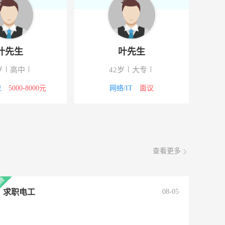
叶先生
叶先生
岁
高中
42岁
大专
位
5000-8000元
网络/IT
面议
查看更多
求职电工
08-05